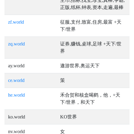
主币,招标,找宝,珍宝,真棒,争霸,
正版,纸杯,钟表,资本,走遍,最棒
zf.world
征服,支付,致富,住房,最富 +天
下/世界
zq.world
证券,赚钱,桌球,足球 +天下/世
界
ay.world
遨游世界,奥运天下
ce.world
策
he.world
禾合贺和核盒喝鹤，他，+天
下/世界，和天下
ko.world
KO世界
nv.world
女